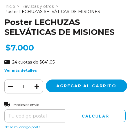
Inicio
>
Revistas y otros
>
Poster LECHUZAS SELVÁTICAS DE MISIONES
Poster LECHUZAS
SELVÁTICAS DE MISIONES
$7.000
24
cuotas de
$641,05
Ver más detalles
CAMBIAR CP
Entregas para el CP:
Medios de envío
CALCULAR
No sé mi código postal