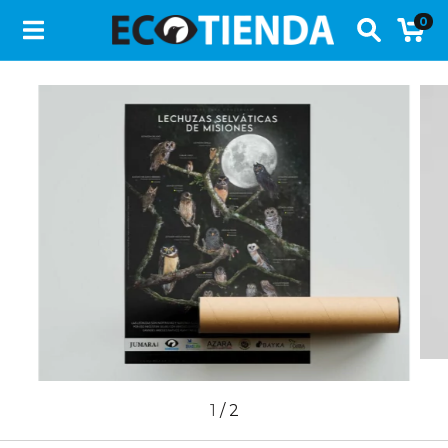
0
1
/
2