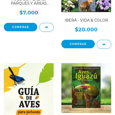
PARQUES Y ÁREAS
NATURALES DE BUENOS
AIRES
$7.000
IBERÁ - VIDA & COLOR
$20.000