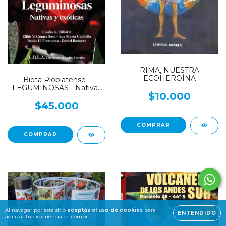
RIMA, NUESTRA
ECOHEROÍNA
Biota Rioplatense -
LEGUMINOSAS - Nativas
$10.000
y Exóticas
$45.000
Al navegar por este sitio
aceptás el uso de cookies
para
ENTENDIDO
agilizar tu experiencia de compra.