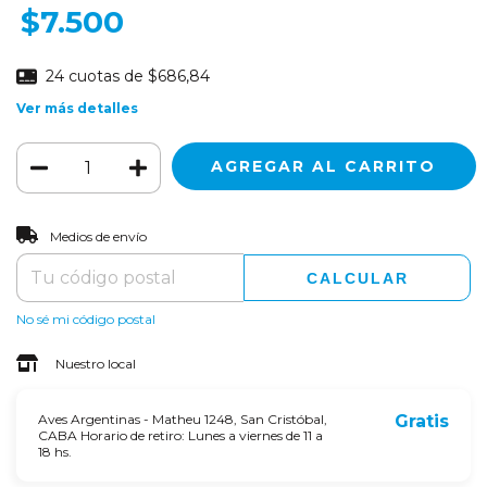
$7.500
24
cuotas de
$686,84
Ver más detalles
CAMBIAR CP
Entregas para el CP:
Medios de envío
CALCULAR
No sé mi código postal
Nuestro local
Aves Argentinas - Matheu 1248, San Cristóbal,
Gratis
CABA Horario de retiro: Lunes a viernes de 11 a
18 hs.