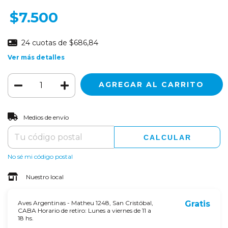
$7.500
24
cuotas de
$686,84
Ver más detalles
CAMBIAR CP
Entregas para el CP:
Medios de envío
CALCULAR
No sé mi código postal
Nuestro local
Aves Argentinas - Matheu 1248, San Cristóbal,
Gratis
CABA Horario de retiro: Lunes a viernes de 11 a
18 hs.