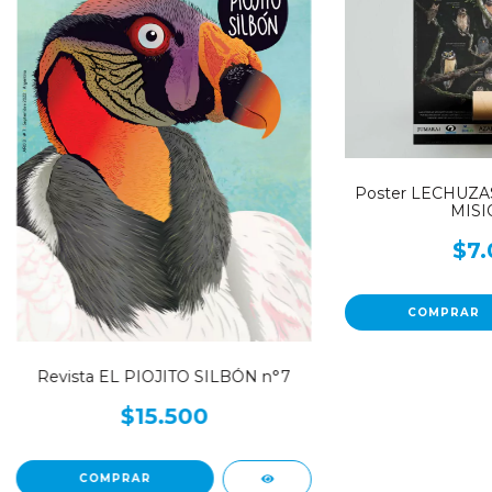
Poster LECHUZA
MISI
$7.
Revista EL PIOJITO SILBÓN n°7
$15.500