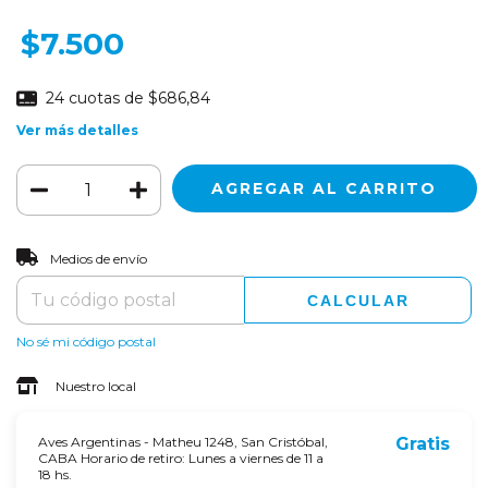
$7.500
24
cuotas de
$686,84
Ver más detalles
CAMBIAR CP
Entregas para el CP:
Medios de envío
CALCULAR
No sé mi código postal
Nuestro local
Aves Argentinas - Matheu 1248, San Cristóbal,
Gratis
CABA Horario de retiro: Lunes a viernes de 11 a
18 hs.