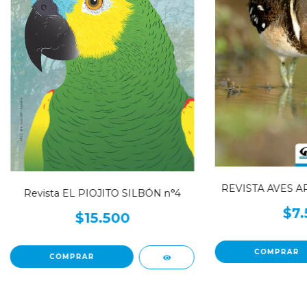
REVISTA AVES A
Revista EL PIOJITO SILBÓN n°4
$7.
$15.500