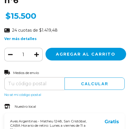
n°6
$15.500
24
cuotas de
$1.419,48
Ver más detalles
CAMBIAR CP
Entregas para el CP:
Medios de envío
CALCULAR
No sé mi código postal
Nuestro local
Aves Argentinas - Matheu 1248, San Cristóbal,
Gratis
CABA Horario de retiro: Lunes a viernes de 11 a