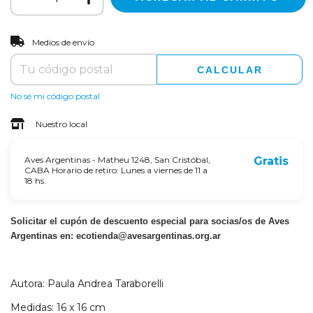
CAMBIAR CP
Entregas para el CP:
Medios de envío
CALCULAR
No sé mi código postal
Nuestro local
Aves Argentinas - Matheu 1248, San Cristóbal,
Gratis
CABA Horario de retiro: Lunes a viernes de 11 a
18 hs.
Solicitar el cupón de descuento especial para socias/os de Aves
Argentinas en:
ecotienda@avesargentinas.org.ar
Autora: Paula Andrea Taraborelli
Medidas: 16 x 16 cm