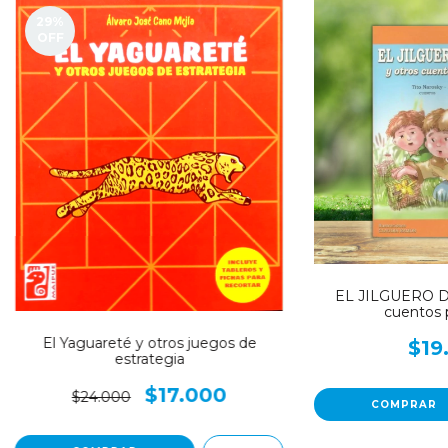
29
%
OFF
EL JILGUERO D
cuentos p
El Yaguareté y otros juegos de
$19
estrategia
$17.000
$24.000