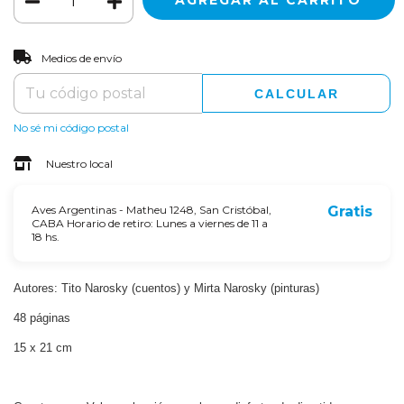
CAMBIAR CP
Entregas para el CP:
Medios de envío
CALCULAR
No sé mi código postal
Nuestro local
Aves Argentinas - Matheu 1248, San Cristóbal,
Gratis
CABA Horario de retiro: Lunes a viernes de 11 a
18 hs.
Autores: Tito Narosky (cuentos) y Mirta Narosky (pinturas)
48 páginas
15 x 21 cm