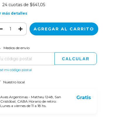
24
cuotas de
$641,05
r más detalles
CAMBIAR CP
regas para el CP:
Medios de envío
CALCULAR
sé mi código postal
Nuestro local
Aves Argentinas - Matheu 1248, San
Gratis
Cristóbal, CABA Horario de retiro:
Lunes a viernes de 11 a 18 hs.