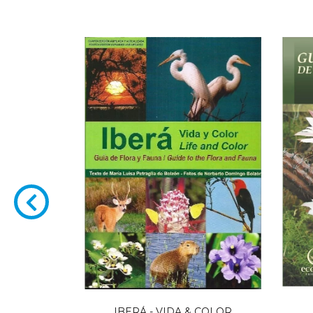
RÁ
0
IBERÁ - VIDA & COLOR