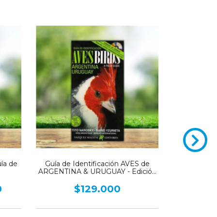
ía de
Guía de Identificación AVES de
AVES DE L
ARGENTINA & URUGUAY - Edición
Total
0
$129.000