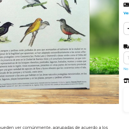
Ve
Ent
No 
e pueden ver comúnmente, agrupadas de acuerdo a los