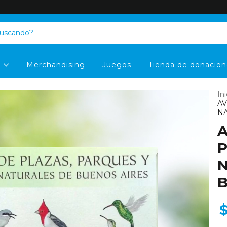
s
Merchandising
Juegos
Tienda de donacion
Ini
AV
NA
A
P
N
B