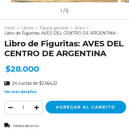
1
/
5
Inicio
>
Libros
>
Fauna general
>
Aves
>
Libro de Figuritas: AVES DEL CENTRO DE ARGENTINA
Libro de Figuritas: AVES DEL
CENTRO DE ARGENTINA
$28.000
24
cuotas de
$2.564,22
Ver más detalles
CAMBIAR CP
Entregas para el CP:
Medios de envío