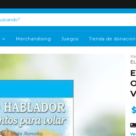
s
Merchandising
Juegos
Tienda de donacion
Ini
EL
E
O
V
Ve