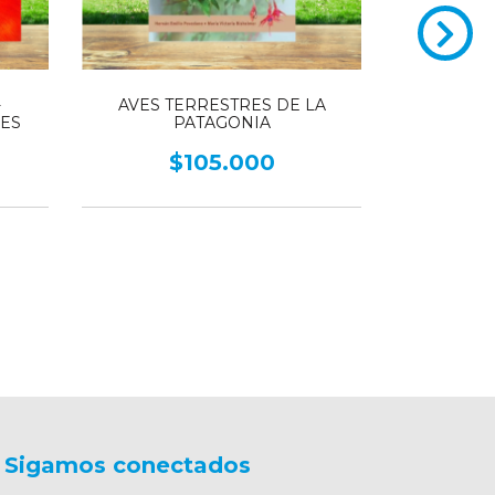
-
AVES TERRESTRES DE LA
NES
PATAGONIA
$105.000
Aves Argent
Mu
Sigamos conectados