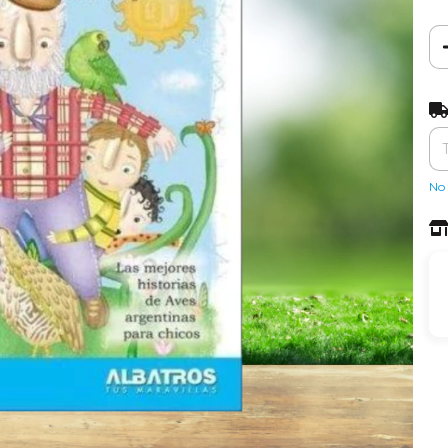
Ent
No 