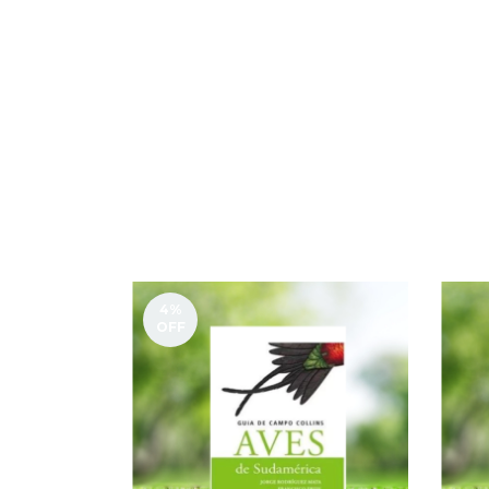
4
%
OFF