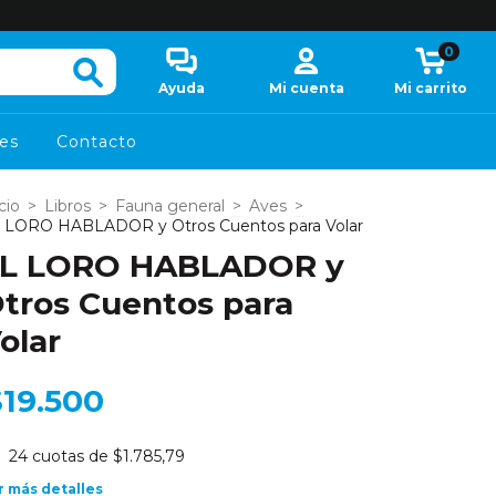
0
Ayuda
Mi cuenta
Mi carrito
es
Contacto
cio
>
Libros
>
Fauna general
>
Aves
>
 LORO HABLADOR y Otros Cuentos para Volar
L LORO HABLADOR y
tros Cuentos para
olar
$19.500
24
cuotas de
$1.785,79
r más detalles