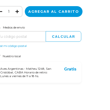
CAMBIAR CP
regas para el CP:
Medios de envío
CALCULAR
sé mi código postal
Nuestro local
Aves Argentinas - Matheu 1248, San
Gratis
Cristóbal, CABA Horario de retiro:
Lunes a viernes de 11 a 18 hs.