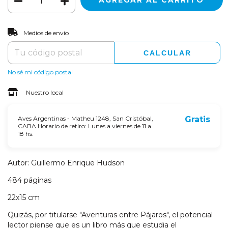
CAMBIAR CP
Entregas para el CP:
Medios de envío
CALCULAR
No sé mi código postal
Nuestro local
Aves Argentinas - Matheu 1248, San Cristóbal,
Gratis
CABA Horario de retiro: Lunes a viernes de 11 a
18 hs.
Autor: Guillermo Enrique Hudson
484 páginas
22x15 cm
Quizás, por titularse "Aventuras entre Pájaros", el potencial
lector piense que es un libro más que estudia el