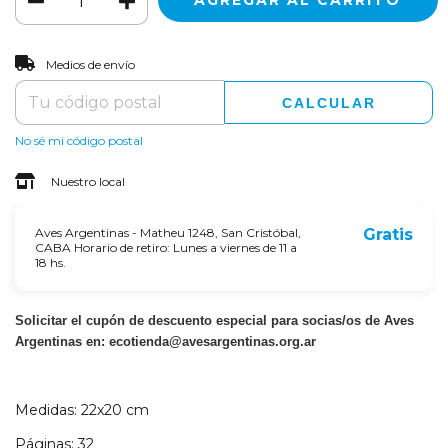
CAMBIAR CP
Entregas para el CP:
Medios de envío
CALCULAR
No sé mi código postal
Nuestro local
Aves Argentinas - Matheu 1248, San Cristóbal,
Gratis
CABA Horario de retiro: Lunes a viernes de 11 a
18 hs.
Solicitar el cupón de descuento especial para socias/os de Aves
Argentinas en:
ecotienda@avesargentinas.org.ar
Medidas: 22x20 cm
Páginas: 32