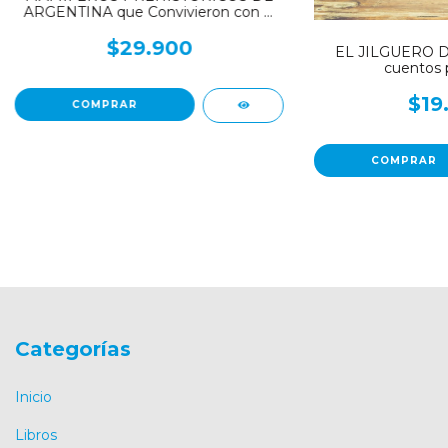
ARGENTINA que Convivieron con el
Hombre
$29.900
EL JILGUERO D
cuentos p
$19
Categorías
Inicio
Libros