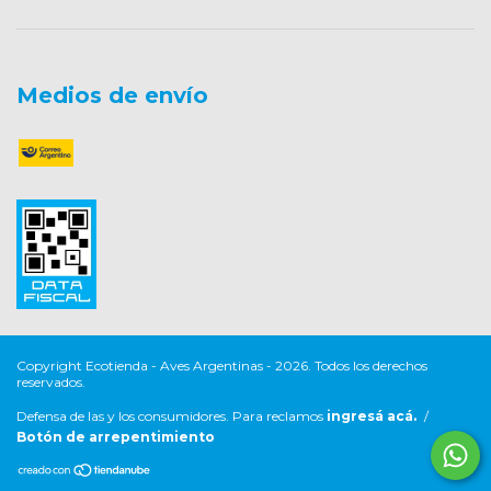
Medios de envío
Copyright Ecotienda - Aves Argentinas - 2026. Todos los derechos
reservados.
Defensa de las y los consumidores. Para reclamos
ingresá acá.
/
Botón de arrepentimiento