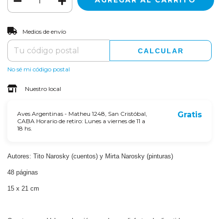
CAMBIAR CP
Entregas para el CP:
Medios de envío
CALCULAR
No sé mi código postal
Nuestro local
Aves Argentinas - Matheu 1248, San Cristóbal,
Gratis
CABA Horario de retiro: Lunes a viernes de 11 a
18 hs.
Autores: Tito Narosky (cuentos) y Mirta Narosky (pinturas)
48 páginas
15 x 21 cm