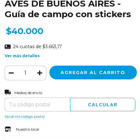
AVES DE BUENOS AIRES -
Guía de campo con stickers
$40.000
24
cuotas de
$3.663,17
Ver más detalles
CAMBIAR CP
Entregas para el CP:
Medios de envío
CALCULAR
No sé mi código postal
Nuestro local