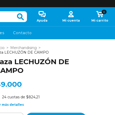
0
Ayuda
Mi cuenta
Mi carrito
es
Contacto
cio
>
Merchandising
>
za LECHUZÓN DE CAMPO
aza LECHUZÓN DE
CAMPO
$9.000
24
cuotas de
$824,21
r más detalles