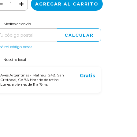
CAMBIAR CP
regas para el CP:
Medios de envío
CALCULAR
sé mi código postal
Nuestro local
Aves Argentinas - Matheu 1248, San
Gratis
Cristóbal, CABA Horario de retiro:
Lunes a viernes de 11 a 18 hs.