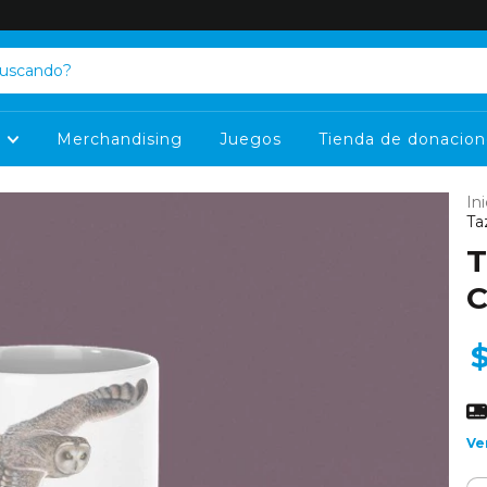
s
Merchandising
Juegos
Tienda de donacion
Ini
Ta
T
Ve