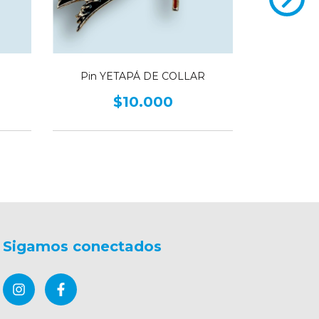
O
Pin YETAPÁ DE COLLAR
Pin ALB
$10.000
Sigamos conectados