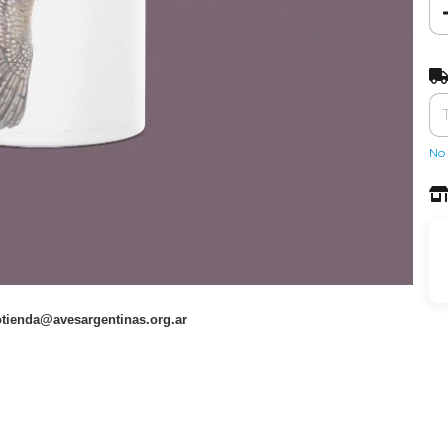
Ent
No 
otienda@avesargentinas.org.ar