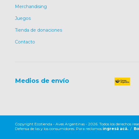
Merchandising
Juegos
Tienda de donaciones
Contacto
Medios de envío
Copyright Ecotienda - Aves Argentinas - 2026. Todos los derechos res
Defensa de las y los consumidores. Para reclamos
ingresá acá.
/
Bo