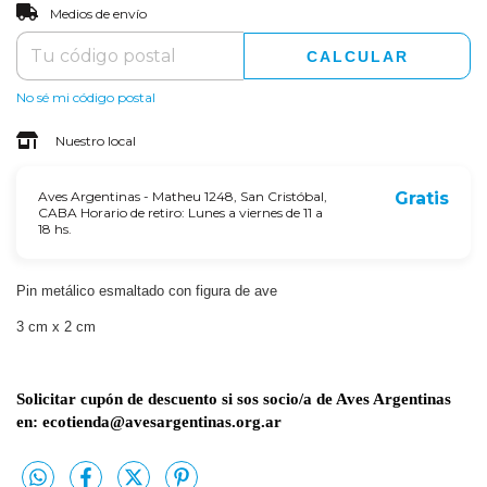
CAMBIAR CP
Entregas para el CP:
Medios de envío
CALCULAR
No sé mi código postal
Nuestro local
Aves Argentinas - Matheu 1248, San Cristóbal,
Gratis
CABA Horario de retiro: Lunes a viernes de 11 a
18 hs.
Pin metálico esmaltado con figura de ave
3 cm x 2 cm
Solicitar cupón de descuento si sos socio/a de Aves Argentinas
en:
ecotienda@avesargentinas.org.ar