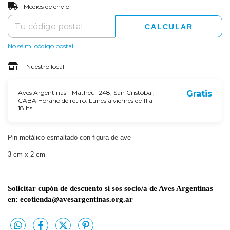
CAMBIAR CP
Entregas para el CP:
Medios de envío
CALCULAR
No sé mi código postal
Nuestro local
Aves Argentinas - Matheu 1248, San Cristóbal,
Gratis
CABA Horario de retiro: Lunes a viernes de 11 a
18 hs.
Pin metálico esmaltado con figura de ave
3 cm x 2 cm
Solicitar cupón de descuento si sos socio/a de Aves Argentinas
en:
ecotienda@avesargentinas.org.ar