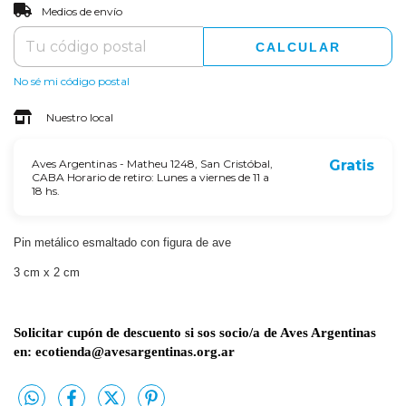
CAMBIAR CP
Entregas para el CP:
Medios de envío
CALCULAR
No sé mi código postal
Nuestro local
Aves Argentinas - Matheu 1248, San Cristóbal,
Gratis
CABA Horario de retiro: Lunes a viernes de 11 a
18 hs.
Pin metálico esmaltado con figura de ave
3 cm x 2 cm
Solicitar cupón de descuento si sos socio/a de Aves Argentinas
en:
ecotienda@avesargentinas.org.ar