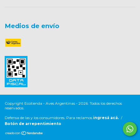
Medios de envío
Copyright Ecotienda - Aves Argentinas - 2026. Todos los derechos
reservados.
Defensa de las y los consumidores. Para reclamos
ingresá acá.
/
Botón de arrepentimiento