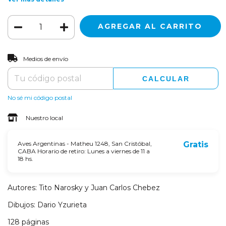
CAMBIAR CP
Entregas para el CP:
Medios de envío
CALCULAR
No sé mi código postal
Nuestro local
Aves Argentinas - Matheu 1248, San Cristóbal,
Gratis
CABA Horario de retiro: Lunes a viernes de 11 a
18 hs.
Autores: Tito Narosky y Juan Carlos Chebez
Dibujos: Dario Yzurieta
128 páginas