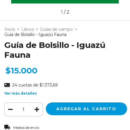
1
/
2
Inicio
>
Libros
>
Guías de campo
>
Guía de Bolsillo - Iguazú Fauna
Guía de Bolsillo - Iguazú
Fauna
$15.000
24
cuotas de
$1.373,69
Ver más detalles
CAMBIAR CP
Entregas para el CP:
Medios de envío