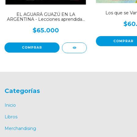
Los que se Van
EL AGUARÁ GUAZÚ EN LA
ARGENTINA - Lecciones aprendidas
$60
y recomendaciones para su
conservación
$65.000
Categorías
Inicio
Libros
Merchandising