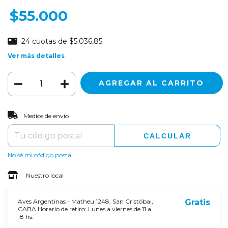
$55.000
24
cuotas de
$5.036,85
Ver más detalles
CAMBIAR CP
Entregas para el CP:
Medios de envío
CALCULAR
No sé mi código postal
Nuestro local
Aves Argentinas - Matheu 1248, San Cristóbal,
Gratis
CABA Horario de retiro: Lunes a viernes de 11 a
18 hs.