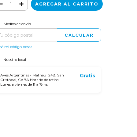
CAMBIAR CP
regas para el CP:
Medios de envío
CALCULAR
sé mi código postal
Nuestro local
Aves Argentinas - Matheu 1248, San
Gratis
Cristóbal, CABA Horario de retiro:
Lunes a viernes de 11 a 18 hs.