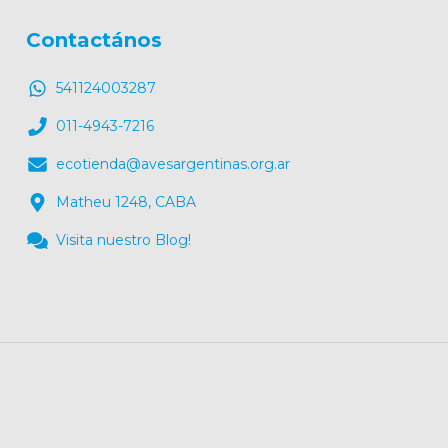
Contactános
541124003287
011-4943-7216
ecotienda@avesargentinas.org.ar
Matheu 1248, CABA
Visita nuestro Blog!