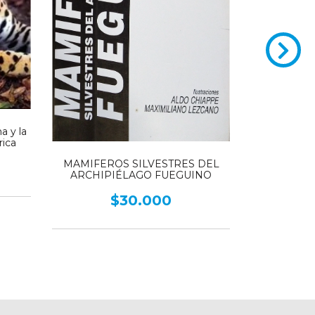
a y la
rica
EL AGU
MAMIFEROS SILVESTRES DEL
ARGENT
ARCHIPIÉLAGO FUEGUINO
aprendida
para 
$30.000