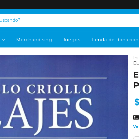
s
Merchandising
Juegos
Tienda de donacion
Ini
EL
E
P
Ve