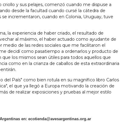
llo criollo y sus pelajes, comenzó cuando me dispuse a
ando desde la facultad cuando cursé la cátedra de
s se incrementaron, cuando en Colonia, Uruguay, tuve
ema, la experiencia de haber criado, el resultado de
ovechar al máximo, el haber actuado como ayudante de
 medio de las redes sociales que me facilitaron el
 me decidí como pasatiempo a ordenarlos y producto de
n que los mismos sean útiles para todos aquellos que
ncia como en la crianza de caballos de esta extraordinaria
entirán.
llo del País" como bien rotula en su magnífico libro Carlos
ica", el que ya llegó a Europa motivando la creación de
más de realizar exposiciones y pruebas al mejor estilo
 Argentinas en:
ecotienda@avesargentinas.org.ar