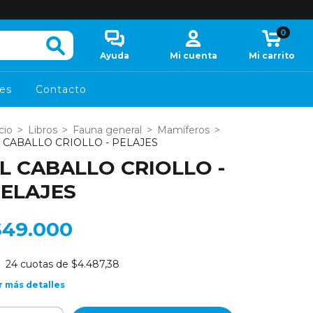
0
Ayuda
Mi cuenta
Mi carrito
es
Contacto
cio
>
Libros
>
Fauna general
>
Mamíferos
>
 CABALLO CRIOLLO - PELAJES
L CABALLO CRIOLLO -
ELAJES
$49.000
24
cuotas de
$4.487,38
r más detalles