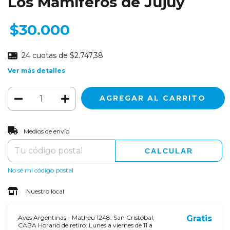
Los Mamíferos de Jujuy
$30.000
24
cuotas de
$2.747,38
Ver más detalles
CAMBIAR CP
Entregas para el CP:
Medios de envío
CALCULAR
No sé mi código postal
Nuestro local
Aves Argentinas - Matheu 1248, San Cristóbal,
Gratis
CABA Horario de retiro: Lunes a viernes de 11 a