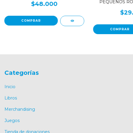
PEQUEÑOS RO
$48.000
REGIÓN PA
ARGENTINA -
$29
Perspe
Categorías
Inicio
Libros
Merchandising
Juegos
Tienda de donaciones