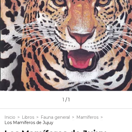
1
/
1
Inicio
>
Libros
>
Fauna general
>
Mamíferos
>
Los Mamíferos de Jujuy