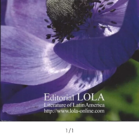
1
/
1