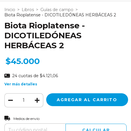
Inicio
>
Libros
>
Guías de campo
>
Biota Rioplatense - DICOTILEDÓNEAS HERBÁCEAS 2
Biota Rioplatense -
DICOTILEDÓNEAS
HERBÁCEAS 2
$45.000
24
cuotas de
$4.121,06
Ver más detalles
CAMBIAR CP
Entregas para el CP:
Medios de envío
CALCULAR