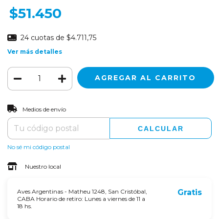
$51.450
24
cuotas de
$4.711,75
Ver más detalles
CAMBIAR CP
Entregas para el CP:
Medios de envío
CALCULAR
No sé mi código postal
Nuestro local
Aves Argentinas - Matheu 1248, San Cristóbal,
Gratis
CABA Horario de retiro: Lunes a viernes de 11 a
18 hs.