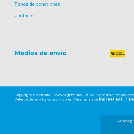
Tienda de donaciones
Contacto
Medios de envío
Copyright Ecotienda - Aves Argentinas - 2026. Todos los derechos res
Defensa de las y los consumidores. Para reclamos
ingresá acá.
/
Bo
Al navegar