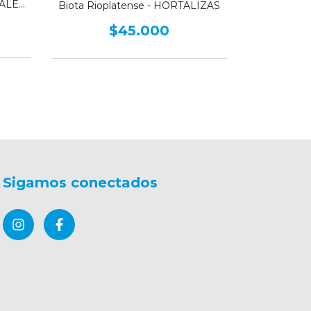
ALES
Biota Rioplatense - HORTALIZAS
Biota Ri
AROMÁTIC
$45.000
Sigamos conectados