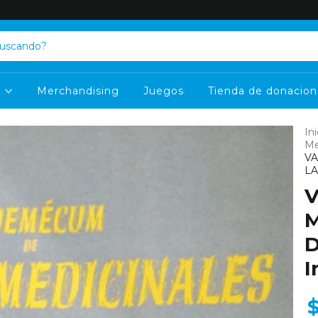
s
Merchandising
Juegos
Tienda de donacion
Ini
Me
V
LA
M
D
I