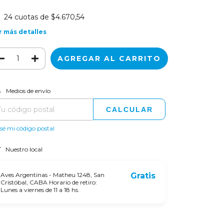
24
cuotas de
$4.670,54
r más detalles
CAMBIAR CP
regas para el CP:
Medios de envío
CALCULAR
sé mi código postal
Nuestro local
Aves Argentinas - Matheu 1248, San
Gratis
Cristóbal, CABA Horario de retiro:
Lunes a viernes de 11 a 18 hs.