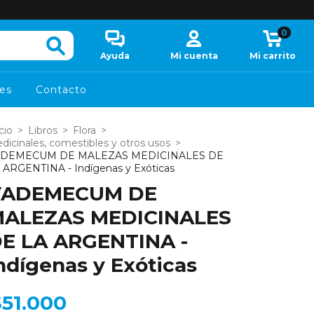
0
Ayuda
Mi cuenta
Mi carrito
es
Contacto
cio
>
Libros
>
Flora
>
dicinales, comestibles y otros usos
>
ADEMECUM DE MALEZAS MEDICINALES DE
 ARGENTINA - Indígenas y Exóticas
VADEMECUM DE
ALEZAS MEDICINALES
E LA ARGENTINA -
ndígenas y Exóticas
$51.000