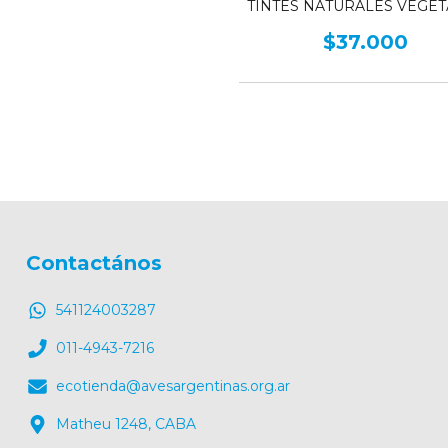
TINTES NATURALES VEGET
EN LA ARGENTINA
$37.000
Contactános
541124003287
011-4943-7216
ecotienda@avesargentinas.org.ar
Matheu 1248, CABA