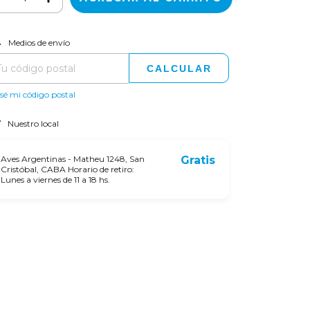
CAMBIAR CP
regas para el CP:
Medios de envío
CALCULAR
sé mi código postal
Nuestro local
Aves Argentinas - Matheu 1248, San
Gratis
Cristóbal, CABA Horario de retiro:
Lunes a viernes de 11 a 18 hs.