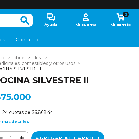
0
Ayuda
Mi cuenta
Mi carrito
es
Contacto
cio
>
Libros
>
Flora
>
dicinales, comestibles y otros usos
>
CINA SILVESTRE II
OCINA SILVESTRE II
$75.000
24
cuotas de
$6.868,44
r más detalles