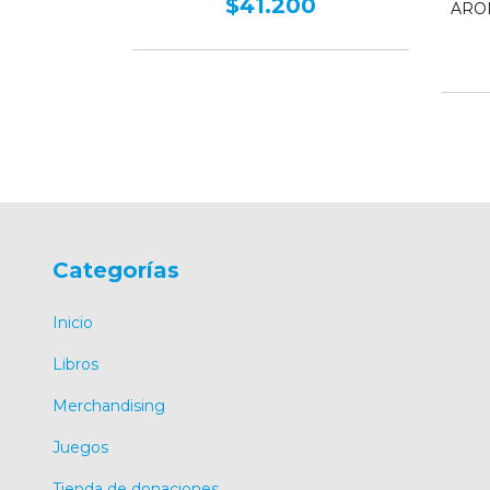
$41.200
0
ARO
Categorías
Inicio
Libros
Merchandising
Juegos
Tienda de donaciones