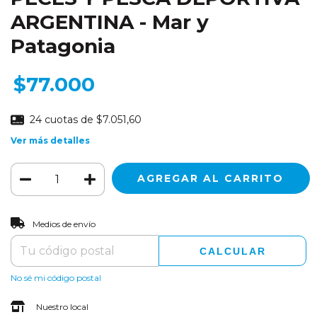
ARGENTINA - Mar y
Patagonia
$77.000
24
cuotas de
$7.051,60
Ver más detalles
CAMBIAR CP
Entregas para el CP:
Medios de envío
CALCULAR
No sé mi código postal
Nuestro local