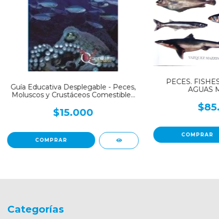
PECES. FISHES
Guía Educativa Desplegable - Peces,
AGUAS 
Moluscos y Crustáceos Comestibles
del Mar Argentino
$85
$15.000
Categorías