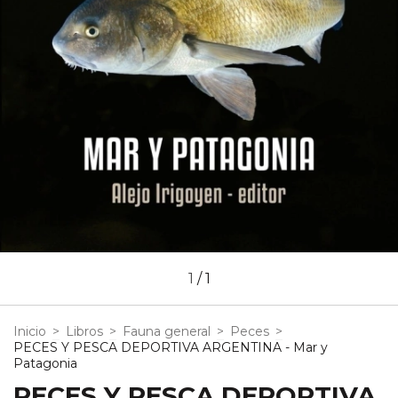
1
/
1
Inicio
>
Libros
>
Fauna general
>
Peces
>
PECES Y PESCA DEPORTIVA ARGENTINA - Mar y
Patagonia
PECES Y PESCA DEPORTIVA