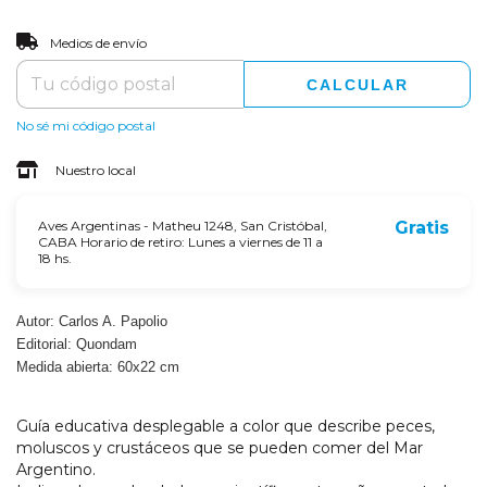
CAMBIAR CP
Entregas para el CP:
Medios de envío
CALCULAR
No sé mi código postal
Nuestro local
Aves Argentinas - Matheu 1248, San Cristóbal,
Gratis
CABA Horario de retiro: Lunes a viernes de 11 a
18 hs.
Autor: Carlos A. Papolio
Editorial: Quondam
Medida abierta: 60x22 cm
Guía educativa desplegable a color que describe peces,
moluscos y crustáceos que se pueden comer del Mar
Argentino.