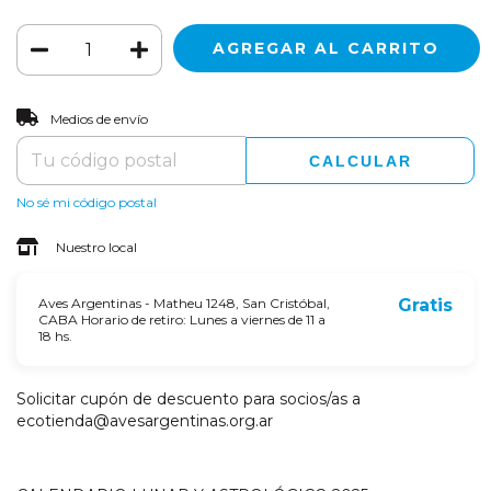
CAMBIAR CP
Entregas para el CP:
Medios de envío
CALCULAR
No sé mi código postal
Nuestro local
Aves Argentinas - Matheu 1248, San Cristóbal,
Gratis
CABA Horario de retiro: Lunes a viernes de 11 a
18 hs.
Solicitar cupón de descuento para socios/as a
ecotienda@avesargentinas.org.ar