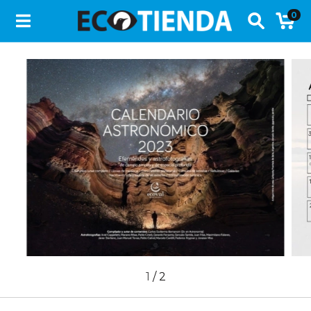
0
1
/
2