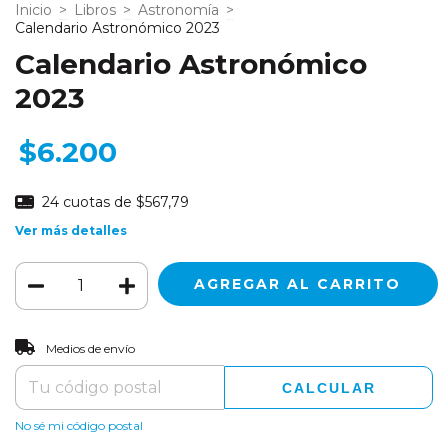
Inicio
>
Libros
>
Astronomía
>
Calendario Astronómico 2023
Calendario Astronómico
2023
$6.200
24
cuotas de
$567,79
Ver más detalles
CAMBIAR CP
Entregas para el CP:
Medios de envío
CALCULAR
No sé mi código postal