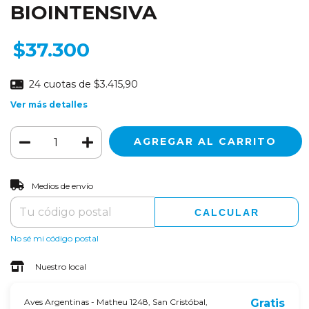
BIOINTENSIVA
$37.300
24
cuotas de
$3.415,90
Ver más detalles
CAMBIAR CP
Entregas para el CP:
Medios de envío
CALCULAR
No sé mi código postal
Nuestro local
Aves Argentinas - Matheu 1248, San Cristóbal,
Gratis