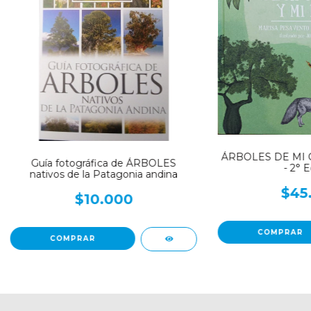
ÁRBOLES DE MI C
Guía fotográfica de ÁRBOLES
- 2° E
nativos de la Patagonia andina
$45
$10.000