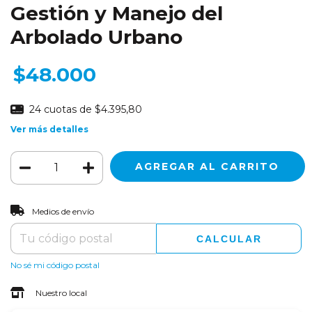
Gestión y Manejo del
Arbolado Urbano
$48.000
24
cuotas de
$4.395,80
Ver más detalles
CAMBIAR CP
Entregas para el CP:
Medios de envío
CALCULAR
No sé mi código postal
Nuestro local