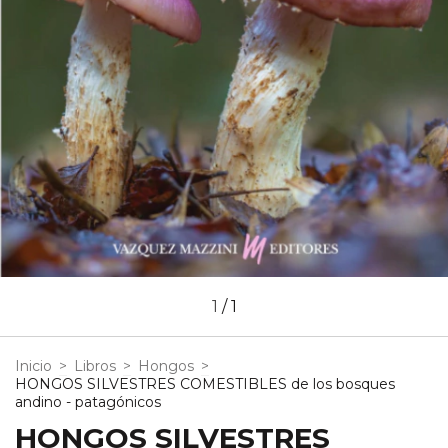
1
/
1
Inicio
>
Libros
>
Hongos
>
HONGOS SILVESTRES COMESTIBLES de los bosques
andino - patagónicos
HONGOS SILVESTRES