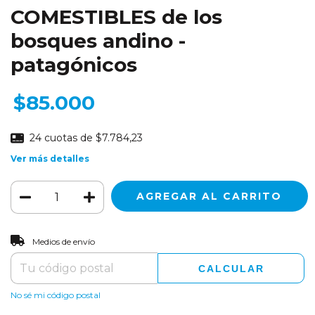
COMESTIBLES de los
bosques andino -
patagónicos
$85.000
24
cuotas de
$7.784,23
Ver más detalles
CAMBIAR CP
Entregas para el CP:
Medios de envío
CALCULAR
No sé mi código postal