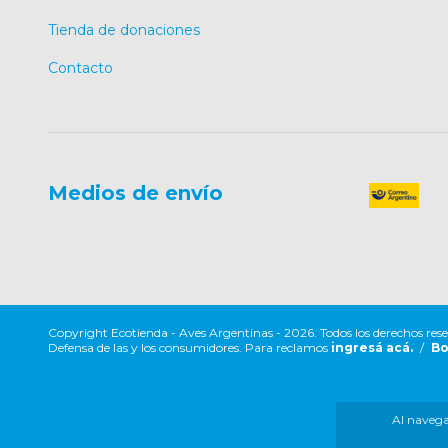
Tienda de donaciones
Contacto
Medios de envío
Copyright Ecotienda - Aves Argentinas - 2026. Todos los derechos res
Defensa de las y los consumidores. Para reclamos
ingresá acá.
/
Bo
Al navegar