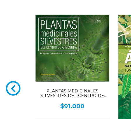
PLANTAS MEDICINALES
SILVESTRES DEL CENTRO DE
ARGENTINA - Guía para su
reconocimiento y uso terapéutico -
$91.000
TOMO 1
 COLOR