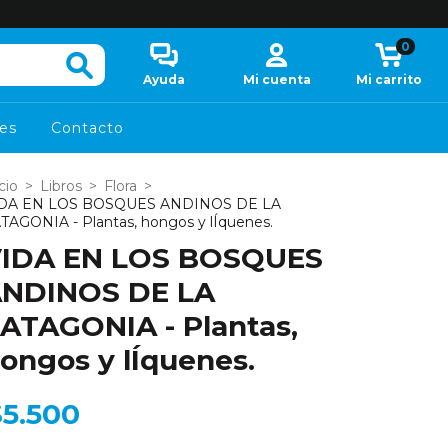
0
Ayuda
Mi cuenta
Mi carrito
es
Contacto
cio
>
Libros
>
Flora
>
DA EN LOS BOSQUES ANDINOS DE LA
TAGONIA - Plantas, hongos y lÍquenes.
IDA EN LOS BOSQUES
NDINOS DE LA
ATAGONIA - Plantas,
ongos y lÍquenes.
$5.500