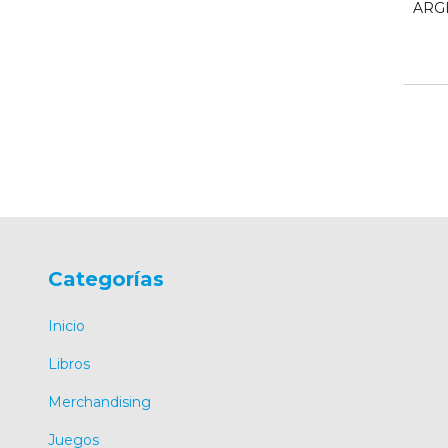
ARGE
0
Categorías
Inicio
Libros
Merchandising
Juegos