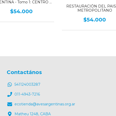
NTINA - Tomo 1: CENTRO Y
RESTAURACIÓN DEL PAIS
CUYO
METROPOLITANO
$54.000
$54.000
Contactános
541124003287
011-4943-7216
ecotienda@avesargentinas.org.ar
Matheu 1248, CABA