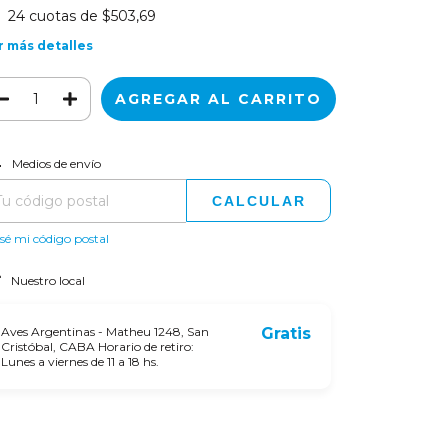
24
cuotas de
$503,69
r más detalles
CAMBIAR CP
regas para el CP:
Medios de envío
CALCULAR
sé mi código postal
Nuestro local
Aves Argentinas - Matheu 1248, San
Gratis
Cristóbal, CABA Horario de retiro:
Lunes a viernes de 11 a 18 hs.