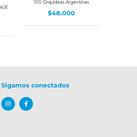
100 Orquídeas Argentinas
mundo veget
AJE
seduc
$48.000
Sigamos conectados