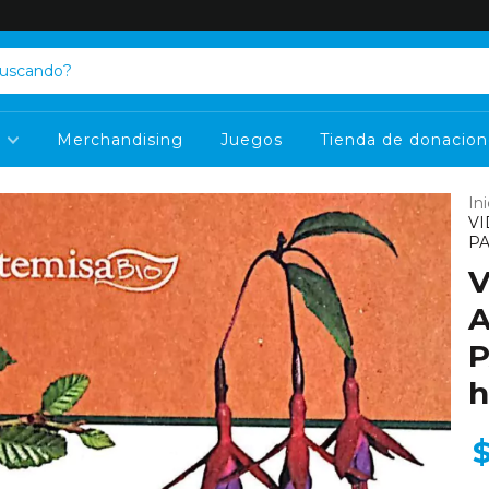
s
Merchandising
Juegos
Tienda de donacion
Ini
VI
PA
V
A
P
h