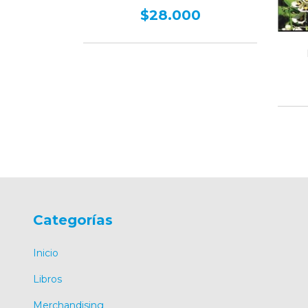
0
$28.000
Categorías
Inicio
Libros
Merchandising