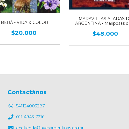
MARAVILLAS ALADAS 
IBERÁ - VIDA & COLOR
ARGENTINA - Mariposas de
Puna a la Patagonia
$20.000
$48.000
Contactános
541124003287
011-4943-7216
ecotienda@avesargentinas.org.ar