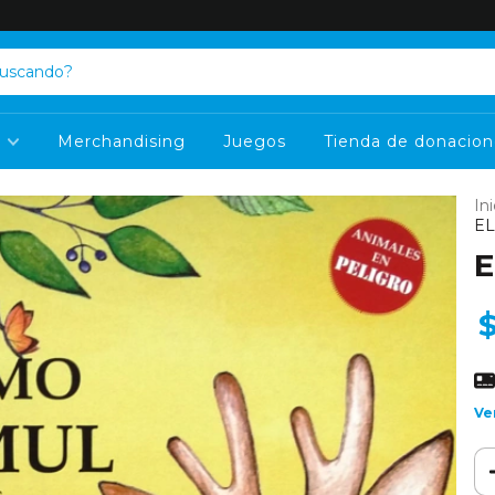
s
Merchandising
Juegos
Tienda de donacion
Ini
EL
E
Ve