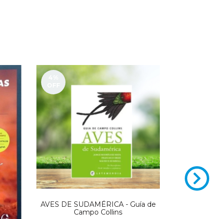
4
%
OFF
AVES DE SUDAMÉRICA - Guía de
AVES T
Campo Collins