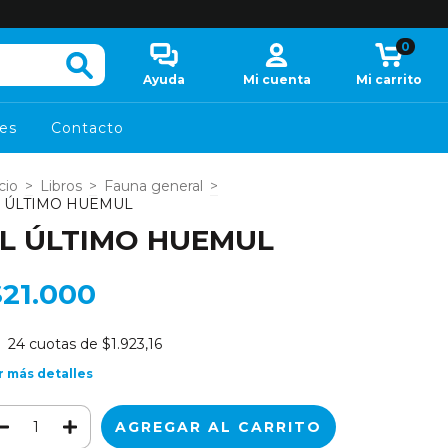
0
Ayuda
Mi cuenta
Mi carrito
es
Contacto
cio
>
Libros
>
Fauna general
>
 ÚLTIMO HUEMUL
L ÚLTIMO HUEMUL
$21.000
24
cuotas de
$1.923,16
r más detalles