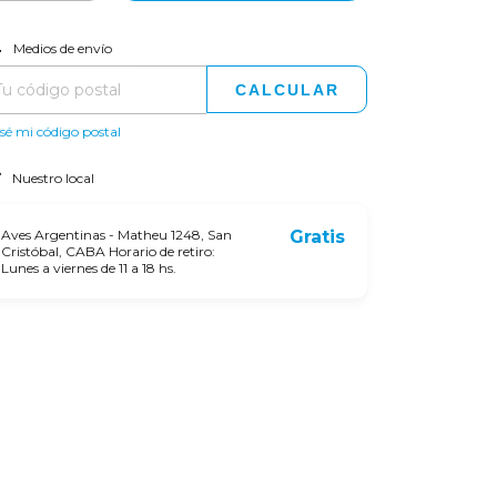
CAMBIAR CP
regas para el CP:
Medios de envío
CALCULAR
sé mi código postal
Nuestro local
Aves Argentinas - Matheu 1248, San
Gratis
Cristóbal, CABA Horario de retiro:
Lunes a viernes de 11 a 18 hs.