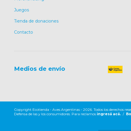
Juegos
Tienda de donaciones
Contacto
Medios de envío
Copyright Ecotienda - Aves Argentinas - 2026. Todos los derechos res
Defensa de las y los consumidores. Para reclamos
ingresá acá.
/
Bo