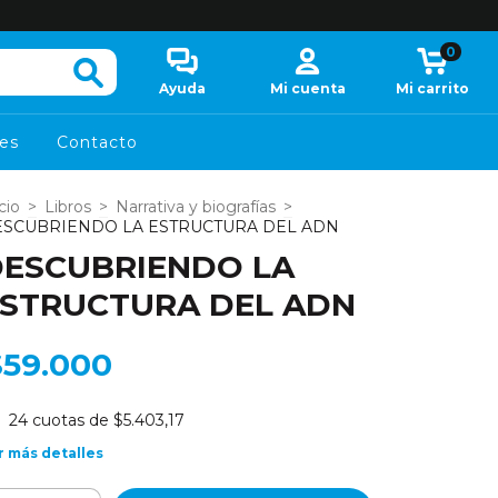
0
Ayuda
Mi cuenta
Mi carrito
es
Contacto
cio
>
Libros
>
Narrativa y biografías
>
ESCUBRIENDO LA ESTRUCTURA DEL ADN
ESCUBRIENDO LA
STRUCTURA DEL ADN
$59.000
24
cuotas de
$5.403,17
r más detalles