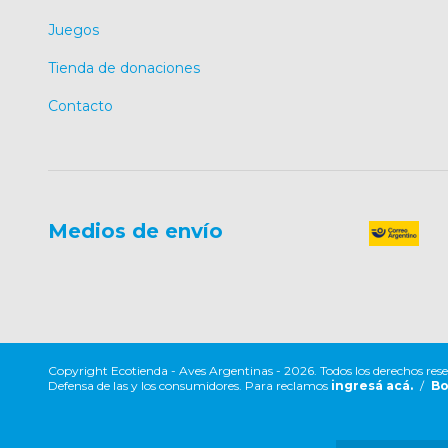
Juegos
Tienda de donaciones
Contacto
Medios de envío
Copyright Ecotienda - Aves Argentinas - 2026. Todos los derechos res
Defensa de las y los consumidores. Para reclamos
ingresá acá.
/
Bo