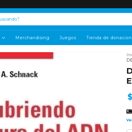
s
Merchandising
Juegos
Tienda de donacion
Ini
D
D
E
Ve