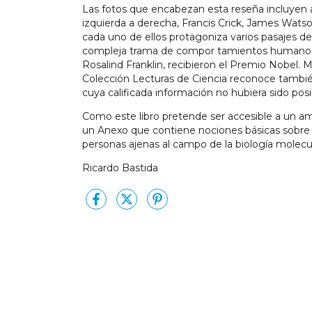
Las fotos que encabezan esta reseña incluyen a 
izquierda a derecha, Francis Crick, James Watson
cada uno de ellos protagoniza varios pasajes del
compleja trama de compor tamientos humanos que
Rosalind Franklin, recibieron el Premio Nobel. M
Colección Lecturas de Ciencia reconoce también 
cuya calificada información no hubiera sido posib
Como este libro pretende ser accesible a un amp
un Anexo que contiene nociones básicas sobre lo
personas ajenas al campo de la biología molecu l
Ricardo Bastida