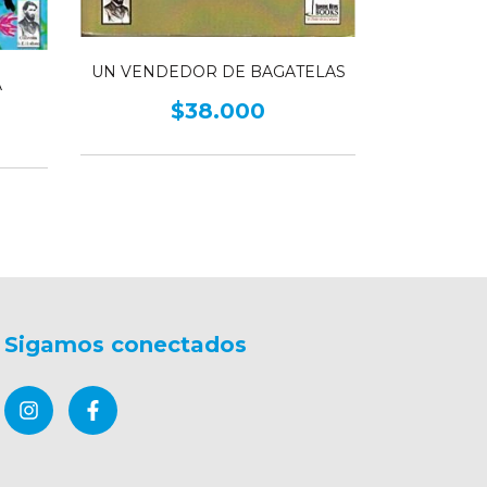
UN VENDEDOR DE BAGATELAS
Días de O
A
$38.000
Sigamos conectados