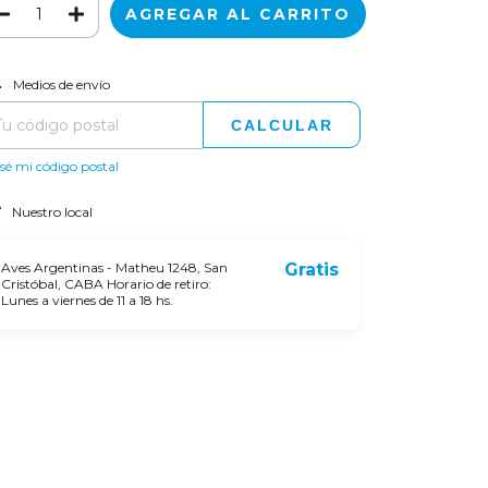
CAMBIAR CP
regas para el CP:
Medios de envío
CALCULAR
sé mi código postal
Nuestro local
Aves Argentinas - Matheu 1248, San
Gratis
Cristóbal, CABA Horario de retiro:
Lunes a viernes de 11 a 18 hs.