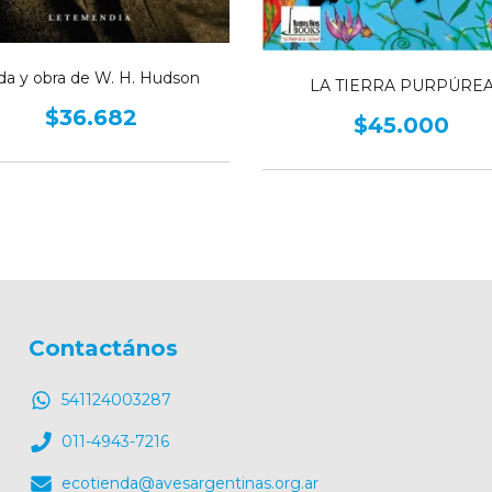
da y obra de W. H. Hudson
LA TIERRA PURPÚRE
$36.682
$45.000
Contactános
541124003287
011-4943-7216
ecotienda@avesargentinas.org.ar