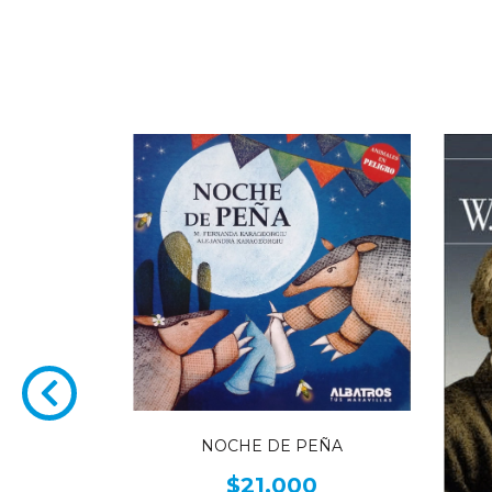
NOCHE DE PEÑA
TINA -
LEXIONES
$21.000