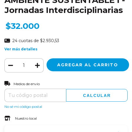
Jornadas Interdisciplinarias
$32.000
24
cuotas de
$2.930,53
Ver más detalles
CAMBIAR CP
Entregas para el CP:
Medios de envío
CALCULAR
No sé mi código postal
Nuestro local