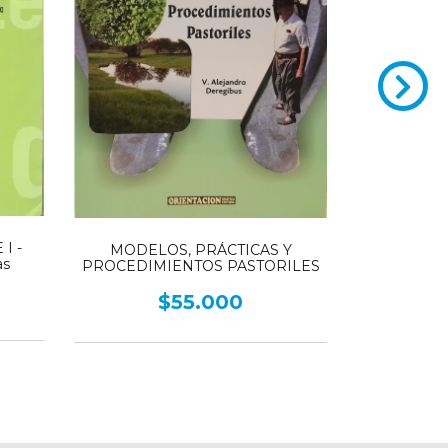
SUELOS AF
I -
MODELOS, PRÁCTICAS Y
CON ÉNFAS
as
PROCEDIMIENTOS PASTORILES
$55.000