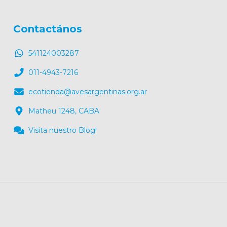
Contactános
541124003287
011-4943-7216
ecotienda@avesargentinas.org.ar
Matheu 1248, CABA
Visita nuestro Blog!