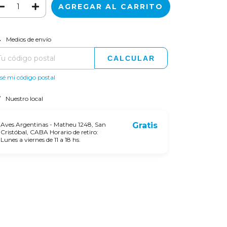
CAMBIAR CP
regas para el CP:
Medios de envío
CALCULAR
sé mi código postal
Nuestro local
Aves Argentinas - Matheu 1248, San
Gratis
Cristóbal, CABA Horario de retiro:
Lunes a viernes de 11 a 18 hs.