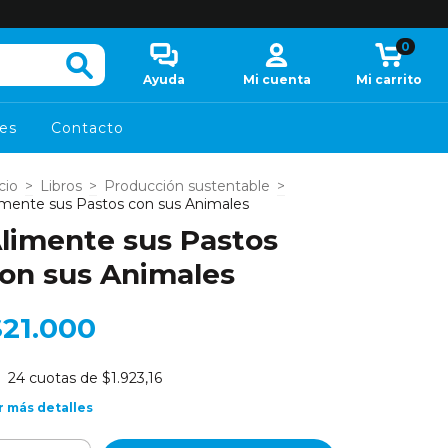
0
Ayuda
Mi cuenta
Mi carrito
es
Contacto
cio
>
Libros
>
Producción sustentable
>
imente sus Pastos con sus Animales
limente sus Pastos
on sus Animales
$21.000
24
cuotas de
$1.923,16
r más detalles