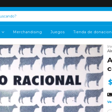
s
Merchandising
Juegos
Tienda de donacion
Ini
Al
A
c
Ve