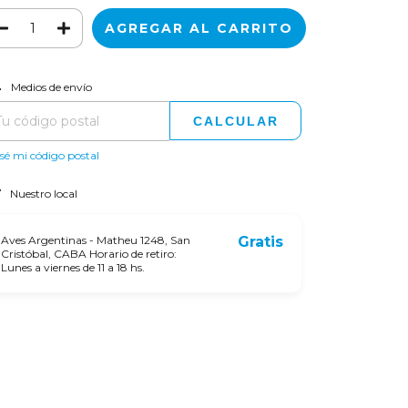
CAMBIAR CP
regas para el CP:
Medios de envío
CALCULAR
sé mi código postal
Nuestro local
Aves Argentinas - Matheu 1248, San
Gratis
Cristóbal, CABA Horario de retiro:
Lunes a viernes de 11 a 18 hs.