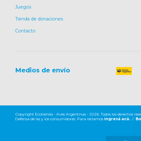
Juegos
Tienda de donaciones
Contacto
Medios de envío
Copyright Ecotienda - Aves Argentinas - 2026. Todos los derechos res
Defensa de las y los consumidores. Para reclamos
ingresá acá.
/
Bo