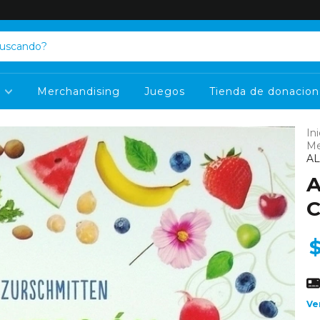
s
Merchandising
Juegos
Tienda de donacion
Ini
Me
A
A
C
Ve