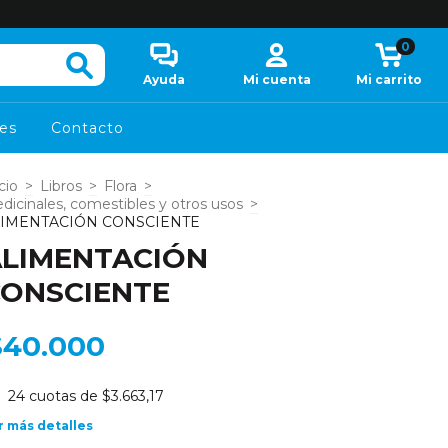
0
Ayuda
Mi cuenta
Mi carrito
es
Contacto
cio
>
Libros
>
Flora
>
dicinales, comestibles y otros usos
>
LIMENTACIÓN CONSCIENTE
LIMENTACIÓN
ONSCIENTE
$40.000
24
cuotas de
$3.663,17
r más detalles