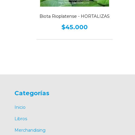
TRE II
0
Biota Rioplatense - HORTALIZAS
$45.000
Categorías
Inicio
Libros
Merchandising