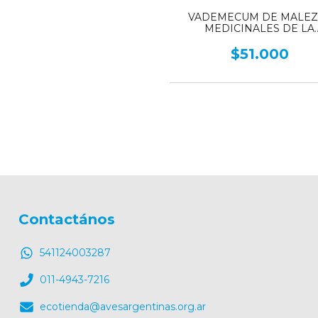
VADEMECUM DE MALEZ
MEDICINALES DE LA
ARGENTINA - Indígenas y Ex
$51.000
Contactános
541124003287
011-4943-7216
ecotienda@avesargentinas.org.ar