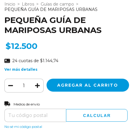
Inicio
>
Libros
>
Guías de campo
>
PEQUEÑA GUÍA DE MARIPOSAS URBANAS
PEQUEÑA GUÍA DE
MARIPOSAS URBANAS
$12.500
24
cuotas de
$1.144,74
Ver más detalles
CAMBIAR CP
Entregas para el CP:
Medios de envío
CALCULAR
No sé mi código postal