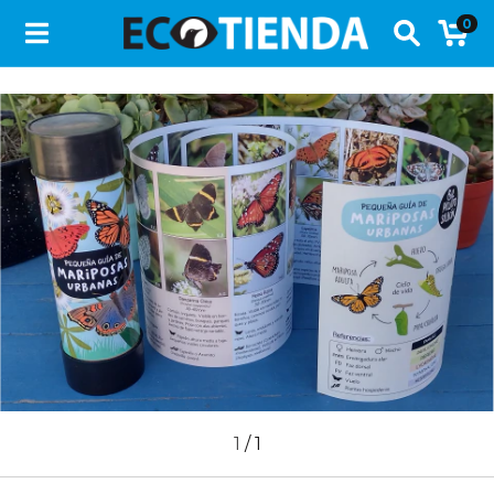
0
1
/
1