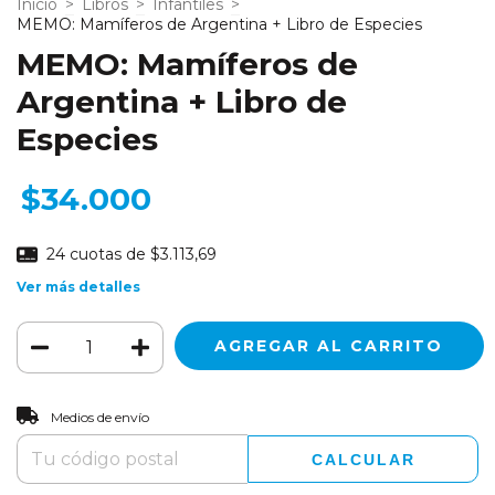
Inicio
>
Libros
>
Infantiles
>
MEMO: Mamíferos de Argentina + Libro de Especies
MEMO: Mamíferos de
Argentina + Libro de
Especies
$34.000
24
cuotas de
$3.113,69
Ver más detalles
CAMBIAR CP
Entregas para el CP:
Medios de envío
CALCULAR