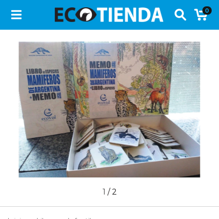
0
1
/
2