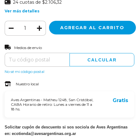
24
cuotas de
$2.106,32
Ver más detalles
CAMBIAR CP
Entregas para el CP:
Medios de envío
CALCULAR
No sé mi código postal
Nuestro local
Aves Argentinas - Matheu 1248, San Cristóbal,
Gratis
CABA Horario de retiro: Lunes a viernes de 11 a
18 hs.
Solicitar cupón de descuento si sos socio/a de Aves Argentinas
en:
ecotienda@avesargentinas.org.ar