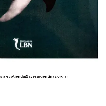
as a
ecotienda@avesargentinas.org.ar