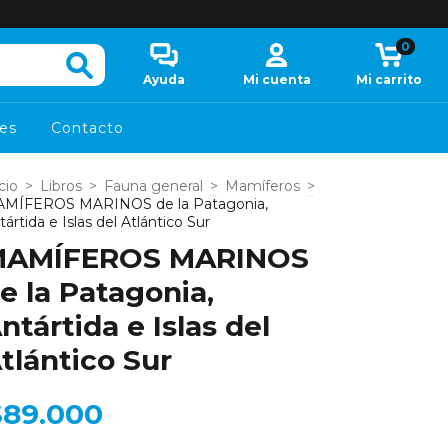
0
Ayuda
Mi cuenta
Mi carrito
es
Contacto
cio
>
Libros
>
Fauna general
>
Mamíferos
>
MÍFEROS MARINOS de la Patagonia,
tártida e Islas del Atlántico Sur
MAMÍFEROS MARINOS
e la Patagonia,
ntártida e Islas del
tlántico Sur
$89.000