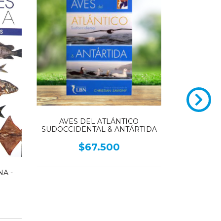
AVES DEL ATLÁNTICO
SUDOCCIDENTAL & ANTÁRTIDA
$67.500
MOLUS
NA -
Argenti
$