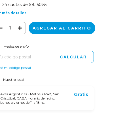
24
cuotas de
$8.150,55
r más detalles
CAMBIAR CP
regas para el CP:
Medios de envío
CALCULAR
sé mi código postal
Nuestro local
Aves Argentinas - Matheu 1248, San
Gratis
Cristóbal, CABA Horario de retiro:
Lunes a viernes de 11 a 18 hs.