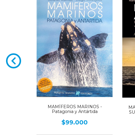
MAMÍFEROS MARINOS -
MA
S MARINO-
Patagonia y Antártida
SU
ENTINA /
 species of
$99.000
0