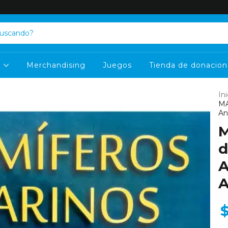
s
Merchandising
Juegos
Tienda de donacion
Ini
MA
An
d
A
A