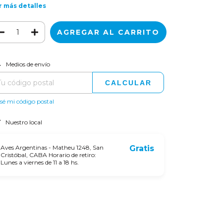
r más detalles
CAMBIAR CP
regas para el CP:
Medios de envío
CALCULAR
sé mi código postal
Nuestro local
Aves Argentinas - Matheu 1248, San
Gratis
Cristóbal, CABA Horario de retiro:
Lunes a viernes de 11 a 18 hs.