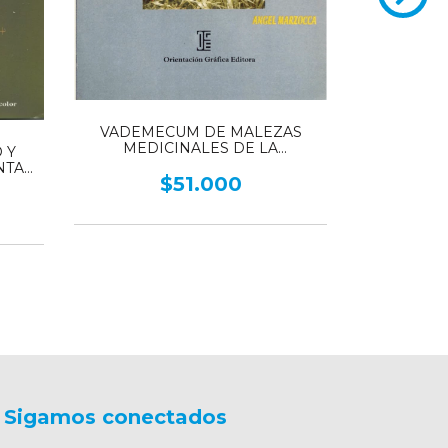
VADEMECUM DE MALEZAS
MEDICINALES DE LA
 Y
RESTAURA
ARGENTINA - Indígenas y Exóticas
NTAS
MET
$51.000
isaje
Sigamos conectados