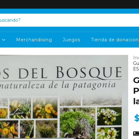
s
Merchandising
Juegos
Tienda de donacion
Ini
Gu
ES
G
P
l