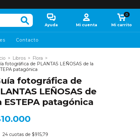
0
Ayuda
Mi cuenta
Mi carrito
es
Contacto
cio
>
Libros
>
Flora
>
ía fotográfica de PLANTAS LEÑOSAS de la
TEPA patagónica
uía fotográfica de
LANTAS LEÑOSAS de
a ESTEPA patagónica
$10.000
24
cuotas de
$915,79