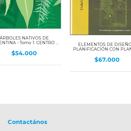
ÁRBOLES NATIVOS DE
NTINA - Tomo 1: CENTRO Y
ELEMENTOS DE DISEÑO
CUYO
PLANIFICACIÓN CON PLA
$54.000
NATIVAS - Introducción al Pa
Natural - Parte 1
$67.000
Contactános