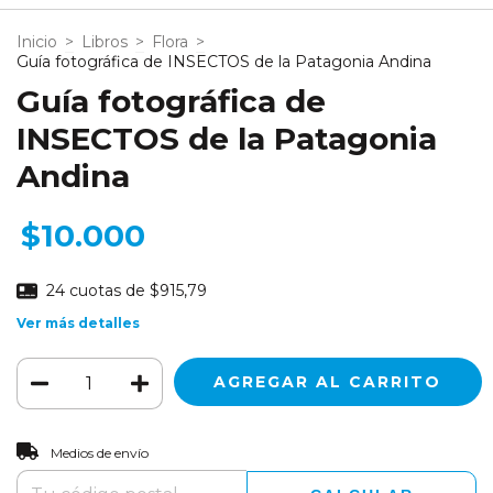
Inicio
>
Libros
>
Flora
>
Guía fotográfica de INSECTOS de la Patagonia Andina
Guía fotográfica de
INSECTOS de la Patagonia
Andina
$10.000
24
cuotas de
$915,79
Ver más detalles
CAMBIAR CP
Entregas para el CP:
Medios de envío