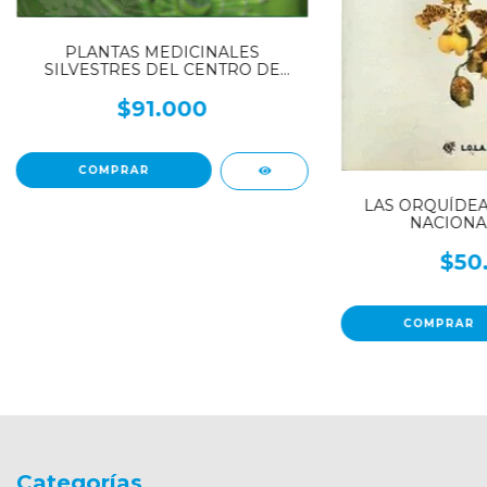
PLANTAS MEDICINALES
SILVESTRES DEL CENTRO DE
ARGENTINA - Guía para su
reconocimiento y uso terapéutico -
$91.000
TOMO 1
LAS ORQUÍDEA
NACIONA
$50
Categorías