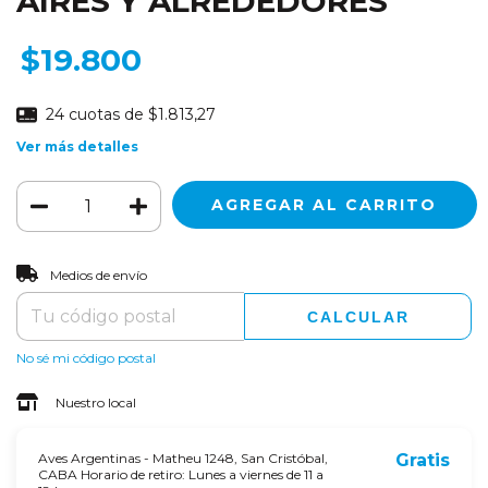
AIRES Y ALREDEDORES
$19.800
24
cuotas de
$1.813,27
Ver más detalles
CAMBIAR CP
Entregas para el CP:
Medios de envío
CALCULAR
No sé mi código postal
Nuestro local
Aves Argentinas - Matheu 1248, San Cristóbal,
Gratis
CABA Horario de retiro: Lunes a viernes de 11 a