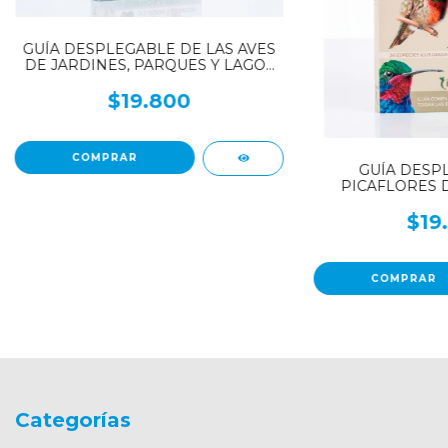
GUÍA DESPLEGABLE DE LAS AVES
DE JARDINES, PARQUES Y LAGOS
URBANOS DE BUENOS AIRES
$19.800
GUÍA DESP
PICAFLORES 
$19
Categorías