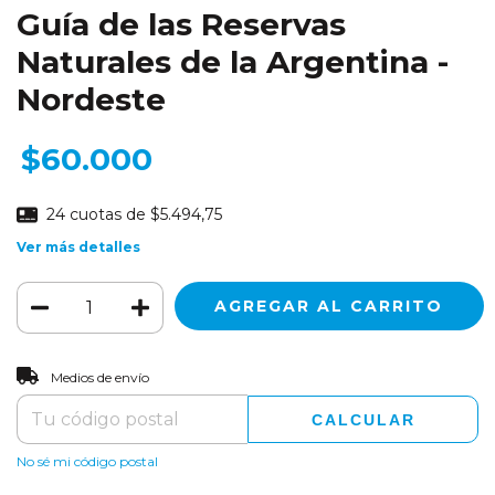
Guía de las Reservas
Naturales de la Argentina -
Nordeste
$60.000
24
cuotas de
$5.494,75
Ver más detalles
CAMBIAR CP
Entregas para el CP:
Medios de envío
CALCULAR
No sé mi código postal