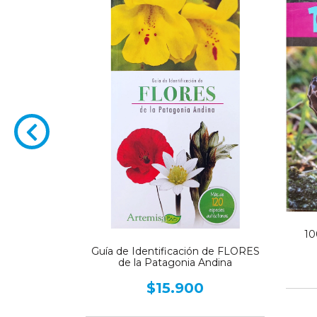
1
ón de FLORES
Guía de Identificación de FLORES
tagonia
de la Patagonia Andina
0
$15.900