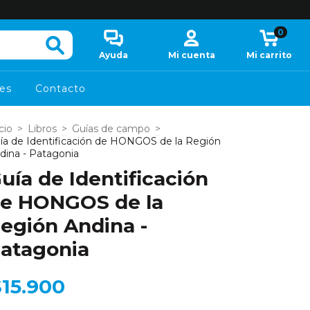
0
Ayuda
Mi cuenta
Mi carrito
es
Contacto
cio
>
Libros
>
Guías de campo
>
ía de Identificación de HONGOS de la Región
dina - Patagonia
uía de Identificación
e HONGOS de la
egión Andina -
atagonia
$15.900