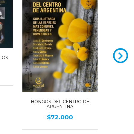
LOS
HONG
HONGOS DEL CENTRO DE
COMESTIB
ARGENTINA
andin
$72.000