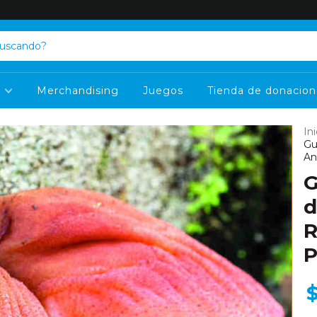
s
Merchandising
Juegos
Tienda de donacion
Ini
Gu
An
G
d
R
P